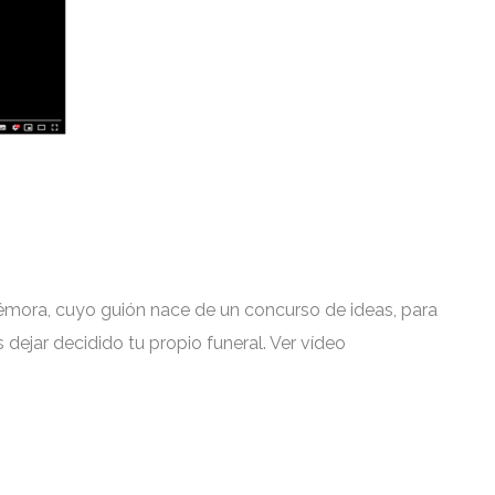
émora, cuyo guión nace de un concurso de ideas, para
dejar decidido tu propio funeral. Ver
vídeo