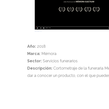
Año:
2018
Marca:
Mémora
Sector:
Servicios funerarios
Descripción:
Cortometraje de la funeraria M
dar a conocer un producto, con el que puedes 